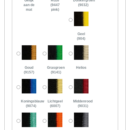
Gelijk
Roze
Donkergroen
aan de
(9447
(9032)
mat
pink)
Geel
(904)
Goud
Grasgroen
Helios
(9157)
(9141)
Koningsblauw
Lichtgeel
Middenrood
(9074)
(6007)
(9031)