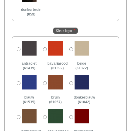
donkerbruin
(059)
Kleur logo:
antraciet
bavariarood
beige
(61439)
(61392)
(61372)
blauw
bruin
donkerblauw
(61535)
(61057)
(61042)