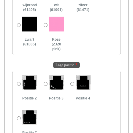
wijnrood
wit
zilver
(61405)
(61001)
(61471)
zwart
Roze
(61005)
(2320
pink)
Logo positie
Positie 2
Positie 3
Positie 4
Positie 7