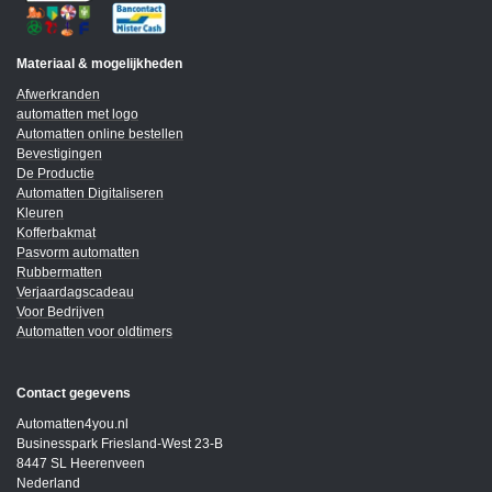
Materiaal & mogelijkheden
Afwerkranden
automatten met logo
Automatten online bestellen
Bevestigingen
De Productie
Automatten Digitaliseren
Kleuren
Kofferbakmat
Pasvorm automatten
Rubbermatten
Verjaardagscadeau
Voor Bedrijven
Automatten voor oldtimers
Contact gegevens
Automatten4you.nl
Businesspark Friesland-West 23-B
8447 SL Heerenveen
Nederland