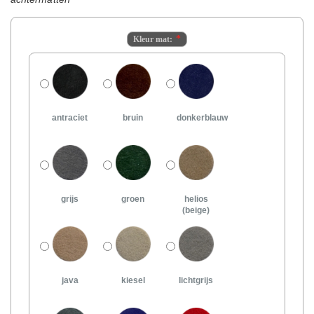
Kleur mat:
antraciet
bruin
donkerblauw
grijs
groen
helios
(beige)
java
kiesel
lichtgrijs