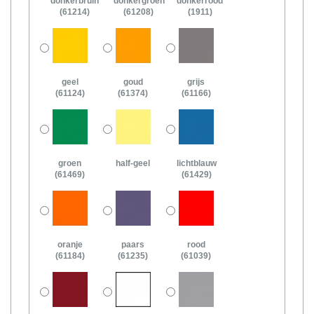
donkerbruin
donkergroen
donkerrood
(61214)
(61208)
(1911)
geel
goud
grijs
(61124)
(61374)
(61166)
groen
half-geel
lichtblauw
(61469)
(61429)
oranje
paars
rood
(61184)
(61235)
(61039)