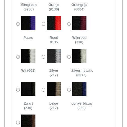
Mintgroen
Oranje
Oriongrijs
(8933)
(9130)
(6004)
Paars
Rood
Wijnrood
9135
(210)
Wit (001)
Zilver
Zilvermetallic
(217)
(6012)
Zwart
beige
donkerblauw
(236)
(212)
(230)