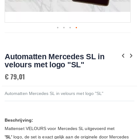
Skip
to
the
beginning
Automatten Mercedes SL in
of
the
velours met logo "SL"
images
gallery
€ 79,01
Automatten Mercedes SL in velours met logo "SL"
Beschrijving:
Mattenset VELOURS voor Mercedes SL uitgevoerd met
'SL'
logo, de set is exact gelijk aan de originele door Mercedes