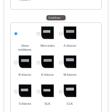
Embleem
Geen
Mercedes
A-klasse
embleem
B-klasse
E-klasse
M-klasse
S-klasse
SLK
CLK