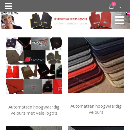
Ga
items
0
Nav
direct
Cart
door
activeren
naar
de
inhoud
Automatten hoogwaardig
Automatten hoogwaardig
velours
velours met vele logo's