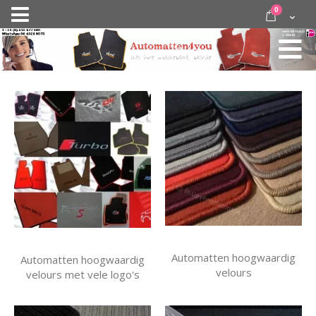
Ga
items
0
Nav
direct
Cart
door
activeren
naar
de
inhoud
Automatten hoogwaardig
Automatten hoogwaardig
velours
velours met vele logo's