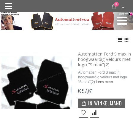
Ga
items
0
Nav
direct
Cart
door
activeren
naar
de
inhoud
Bekij
als
Lijst
Roo
Automatten Ford S max in
hoogwaardig velours met
logo "S max"(2)
Automatten Ford S max in
hoogwaardig velours met logo
"S max"(2)
Lees meer
€ 97,61
IN WINKELMAND