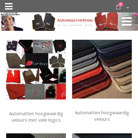
Ga
items
0
Nav
direct
Cart
door
activeren
naar
de
inhoud
Automatten hoogwaardig
Automatten hoogwaardig
velours
velours met vele logo's