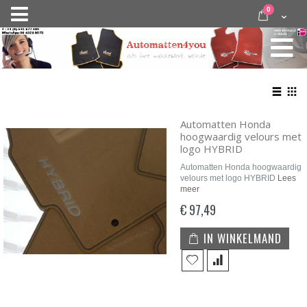
Ga
items
0
Nav
direct
Cart
door
activeren
naar
de
inhoud
Bekij
als
Lijst
Roo
Automatten Honda
hoogwaardig velours met
logo HYBRID
Automatten Honda hoogwaardig
velours met logo HYBRID
Lees
meer
€ 97,49
IN WINKELMAND