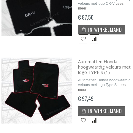
velours met logo CR-V
Lees
meer
€ 87,50
IN WINKELMAND
Automatten Honda
hoogwaardig velours met
logo TYPE S (1)
Automatten Honda hoogwaardig
velours met logo Type S
Lees
meer
€ 97,49
IN WINKELMAND