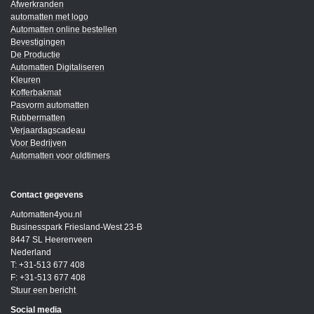
Afwerkranden
automatten met logo
Automatten online bestellen
Bevestigingen
De Productie
Automatten Digitaliseren
Kleuren
Kofferbakmat
Pasvorm automatten
Rubbermatten
Verjaardagscadeau
Voor Bedrijven
Automatten voor oldtimers
Contact gegevens
Automatten4you.nl
Businesspark Friesland-West 23-B
8447 SL Heerenveen
Nederland
T: +31-513 677 408
F: +31-513 677 408
Stuur een bericht
Social media