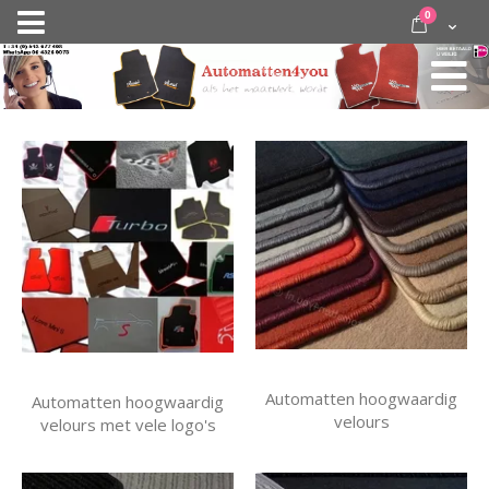
Ga
items
0
Nav
direct
Cart
door
activeren
naar
de
inhoud
Automatten hoogwaardig
Automatten hoogwaardig
velours
velours met vele logo's