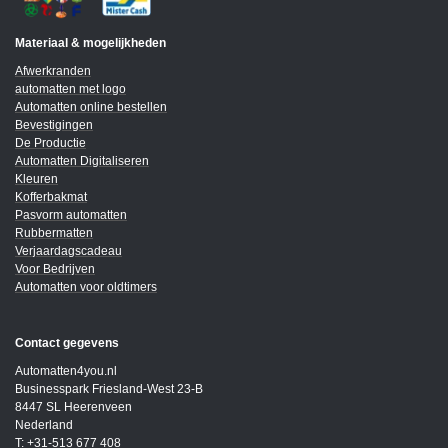
Materiaal & mogelijkheden
Afwerkranden
automatten met logo
Automatten online bestellen
Bevestigingen
De Productie
Automatten Digitaliseren
Kleuren
Kofferbakmat
Pasvorm automatten
Rubbermatten
Verjaardagscadeau
Voor Bedrijven
Automatten voor oldtimers
Contact gegevens
Automatten4you.nl
Businesspark Friesland-West 23-B
8447 SL Heerenveen
Nederland
T: +31-513 677 408