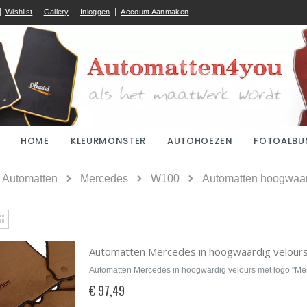
Wishlist
Gallery
Inloggen
Account Aanmaken
HOME
KLEURMONSTER
AUTOHOEZEN
FOTOALBU
ome
Automatten
Mercedes
W100
Automatten hoogwaard
kijken
Rooster
Automatten Mercedes in hoogwaardig velour
Automatten Mercedes in hoogwardig velours met logo "M
€ 97,49