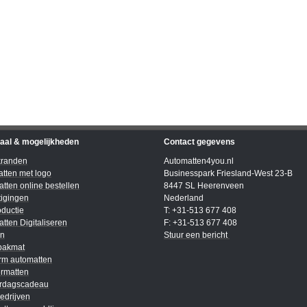
iaal & mogelijkheden
Contact gegevens
kranden
Automatten4you.nl
tten met logo
Businesspark Friesland-West 23-B
tten online bestellen
8447 SL Heerenveen
igingen
Nederland
ductie
T: +31-513 677 408
tten Digitaliseren
F: +31-513 677 408
en
Stuur een bericht
bakmat
rm automatten
rmatten
ardagscadeau
edrijven