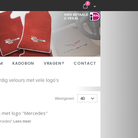
items
0
Cart
M
KADOBON
VRAGEN?
CONTACT
ig velours met vele logo's
Weergeven
s met logo "Mercedes"
ercedes"
Lees meer