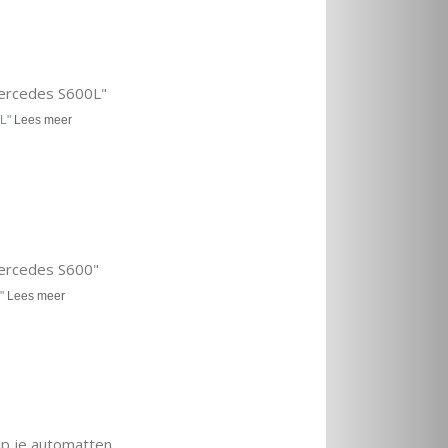
Mercedes S600L"
0L"
Lees meer
Mercedes S600"
0"
Lees meer
op je automatten