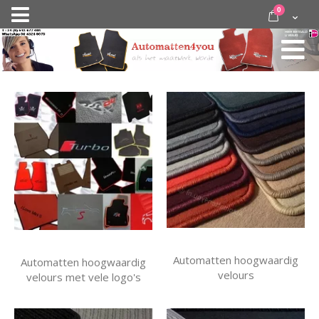
Ga
items
0
Nav
direct
Cart
door
activeren
naar
de
inhoud
Automatten hoogwaardig
Automatten hoogwaardig
velours
velours met vele logo's