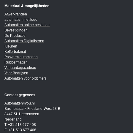
Materiaal & mogelijkheden
Afwerkranden
automatten met logo
Automatten online bestellen
Bevestigingen
De Productie
Automatten Digitaliseren
Kleuren
Kofferbakmat
Pasvorm automatten
Rubbermatten
Verjaardagscadeau
Voor Bedrijven
Automatten voor oldtimers
Contact gegevens
Automatten4you.nl
Businesspark Friesland-West 23-B
8447 SL Heerenveen
Nederland
T: +31-513 677 408
F: +31-513 677 408