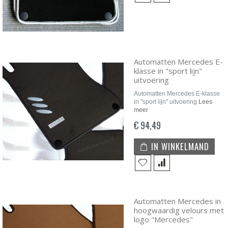
Automatten Mercedes E-
klasse in "sport lijn"
uitvoering
Automatten Mercedes E-klasse
in "sport lijn" uitvoering
Lees
meer
€ 94,49
IN WINKELMAND
Automatten Mercedes in
hoogwaardig velours met
logo "Mercedes"