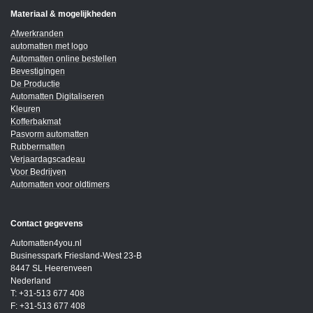
Materiaal & mogelijkheden
Afwerkranden
automatten met logo
Automatten online bestellen
Bevestigingen
De Productie
Automatten Digitaliseren
Kleuren
Kofferbakmat
Pasvorm automatten
Rubbermatten
Verjaardagscadeau
Voor Bedrijven
Automatten voor oldtimers
Contact gegevens
Automatten4you.nl
Businesspark Friesland-West 23-B
8447 SL Heerenveen
Nederland
T: +31-513 677 408
F: +31-513 677 408