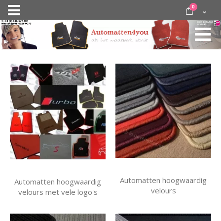
Ga
items
0
Nav
direct
Cart
door
activeren
naar
de
inhoud
Automatten hoogwaardig
Automatten hoogwaardig
velours
velours met vele logo's