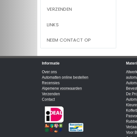
VERZENDEN
LINKS
NEEM CONTACT OP
Informatie
Mater
Over ons
Afwer
Automatten online bestellen
automa
Recensies
Automa
Algemene voorwaarden
Bevest
Verzenden
De Pro
Contact
Automa
Kleur
Koffer
Pasvo
Rubbe
Verja
Voor B