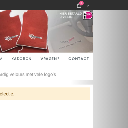
items
0
Cart
M
KADOBON
VRAGEN?
CONTACT
dig velours met vele logo's
lectie.