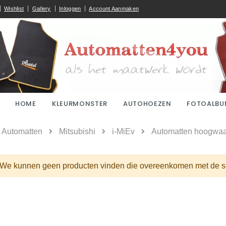
Wishlist
Gallery
Inloggen
Account Aanmaken
HOME
KLEURMONSTER
AUTOHOEZEN
FOTOALBU
ome
Automatten
Mitsubishi
i-MiEv
Automatten hoogwaar
We kunnen geen producten vinden die overeenkomen met de se