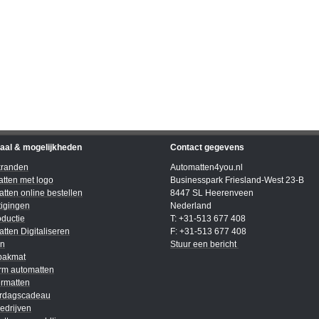
iaal & mogelijkheden
Contact gegevens
kranden
Automatten4you.nl
tten met logo
Businesspark Friesland-West 23-B
tten online bestellen
8447 SL Heerenveen
igingen
Nederland
ductie
T: +31-513 677 408
tten Digitaliseren
F: +31-513 677 408
en
Stuur een bericht
bakmat
rm automatten
rmatten
ardagscadeau
edrijven