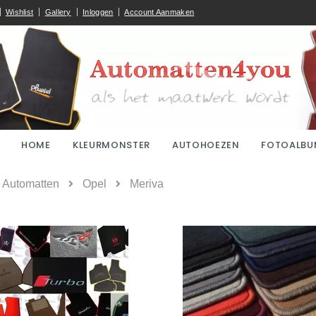
Wishlist
Gallery
Inloggen
Account Aanmaken
HOME
KLEURMONSTER
AUTOHOEZEN
FOTOALBU
ome
Automatten
Opel
Meriva