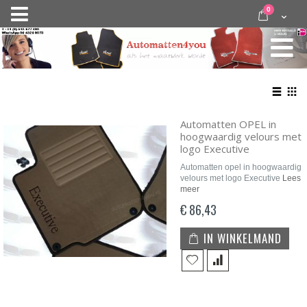
Ga
items
0
Nav
direct
Cart
door
activeren
naar
de
inhoud
Bekij
als
Lijst
Roo
Automatten OPEL in
hoogwaardig velours met
logo Executive
Automatten opel in hoogwaardig
velours met logo Executive
Lees
meer
€ 86,43
IN WINKELMAND