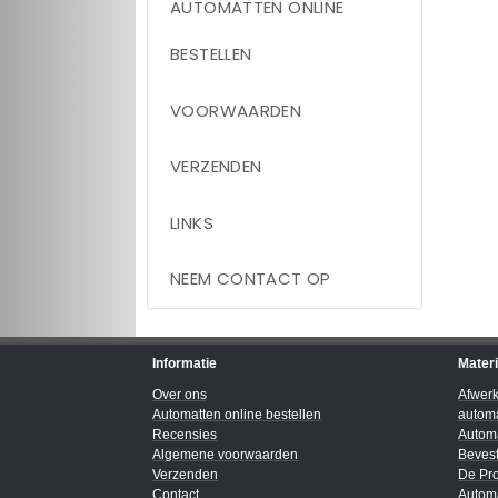
AUTOMATTEN ONLINE
BESTELLEN
VOORWAARDEN
VERZENDEN
LINKS
NEEM CONTACT OP
Informatie
Mater
Over ons
Afwer
Automatten online bestellen
automa
Recensies
Automa
Algemene voorwaarden
Bevest
Verzenden
De Pro
Contact
Automa