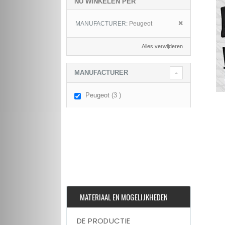
NU WINKELEN PER
Dit item verwij
MANUFACTURER
Peugeot
Alles verwijderen
MANUFACTURER
items
Peugeot
3
MATERIAAL EN MOGELIJKHEDEN
DE PRODUCTIE