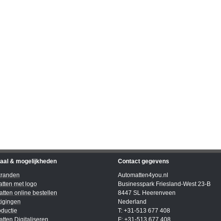
iaal & mogelijkheden
Contact gegevens
kranden
Automatten4you.nl
tten met logo
Businesspark Friesland-West 23-B
tten online bestellen
8447 SL Heerenveen
igingen
Nederland
ductie
T: +31-513 677 408
tten Digitaliseren
F: +31-513 677 408