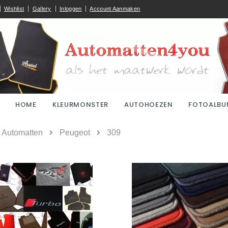
Wishlist
Gallery
Inloggen
Account Aanmaken
HOME
KLEURMONSTER
AUTOHOEZEN
FOTOALBU
ome
Automatten
Peugeot
309