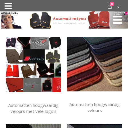
Ga
items
0
Nav
direct
Cart
door
activeren
naar
de
inhoud
Automatten hoogwaardig
Automatten hoogwaardig
velours
velours met vele logo's