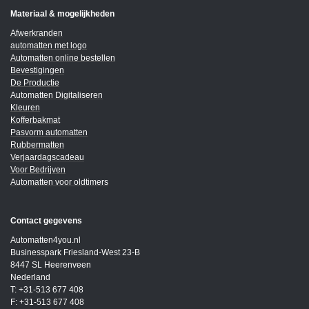
Materiaal & mogelijkheden
Afwerkranden
automatten met logo
Automatten online bestellen
Bevestigingen
De Productie
Automatten Digitaliseren
Kleuren
Kofferbakmat
Pasvorm automatten
Rubbermatten
Verjaardagscadeau
Voor Bedrijven
Automatten voor oldtimers
Contact gegevens
Automatten4you.nl
Businesspark Friesland-West 23-B
8447 SL Heerenveen
Nederland
T: +31-513 677 408
F: +31-513 677 408