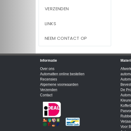
VERZENDEN
LINKS
NEEM CONTACT OP
Informatie
Mater
Over ons
Afwer
Automatten online bestellen
automa
Recensies
Automa
Algemene voorwaarden
Bevest
Verzenden
De Pro
Contact
Automa
Kleur
Koffer
Pasvo
Rubbe
Verja
Voor B