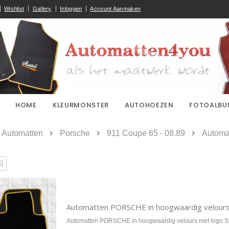
Wishlist
Gallery
Inloggen
Account Aanmaken
HOME
KLEURMONSTER
AUTOHOEZEN
FOTOALBU
ome
Automatten
Porsche
911 Coupe 65 - 08.89
Automat
kijken
Rooster
Automatten PORSCHE in hoogwaardig velours 
Automatten PORSCHE in hoogwaardig velours met logo Sp