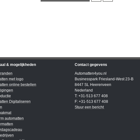
iaal & mogelijkheden
Contact gegevens
kranden
Automatten4you.nl
tten met logo
Businesspark Friesland-West 23-B
tten online bestellen
8447 SL Heerenveen
igingen
Nederland
ductie
T: +31-513 677 408
tten Digitaliseren
F: +31-513 677 408
en
Stuur een bericht
bakmat
rm automatten
rmatten
ardagscadeau
edrijven