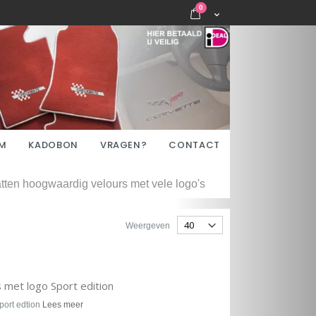
items
0
Cart
M
KADOBON
VRAGEN?
CONTACT
ten hoogwaardig velours met vele logo's
Weergeven
met logo Sport edition
ort edtion
Lees meer