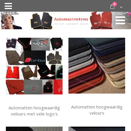
Ga
items
0
Nav
direct
Cart
door
activeren
naar
de
inhoud
Automatten hoogwaardig
Automatten hoogwaardig
velours
velours met vele logo's