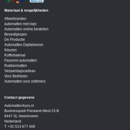
Materiaal & mogelijkheden
Afwerkranden
automatten met logo
Automatten online bestellen
Bevestigingen
De Productie
Automatten Digitaliseren
Kleuren
Kofferbakmat
Pasvorm automatten
Rubbermatten
Verjaardagscadeau
Voor Bedrijven
Automatten voor oldtimers
Contact gegevens
Automatten4you.nl
Businesspark Friesland-West 23-B
8447 SL Heerenveen
Nederland
T: +31-513 677 408